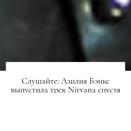
Слушайте: Азилия Бэнкс
выпустила трек Nirvana спустя
полгода после творческого
перерыва