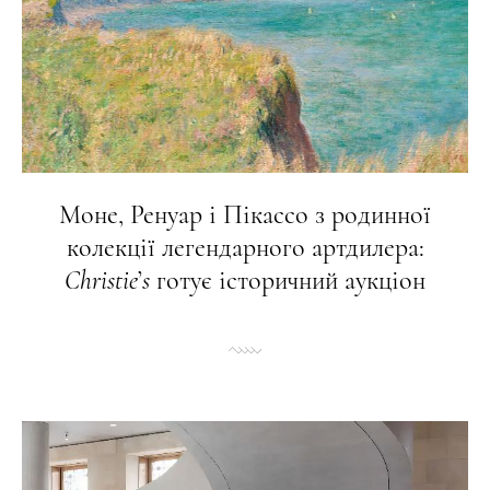
Моне, Ренуар і Пікассо з родинної
колекції легендарного артдилера:
Christie
’
s
готує історичний аукціон