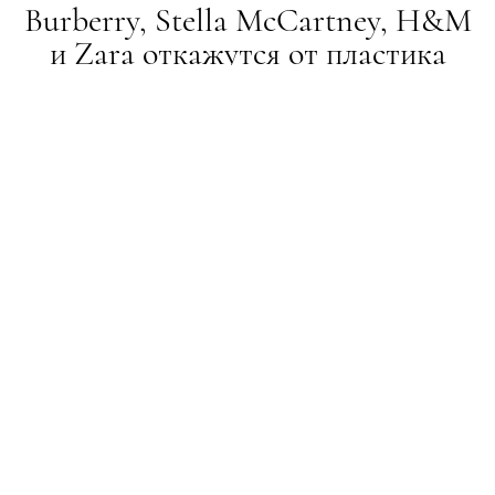
Burberry, Stella McCartney, H&M
и Zara откажутся от пластика
НОВИНИ
30.10.2018
ПОДЕЛИТЬСЯ
А также компании L’Oreal и Target
Проблема пластика стоит остро как никогда: если