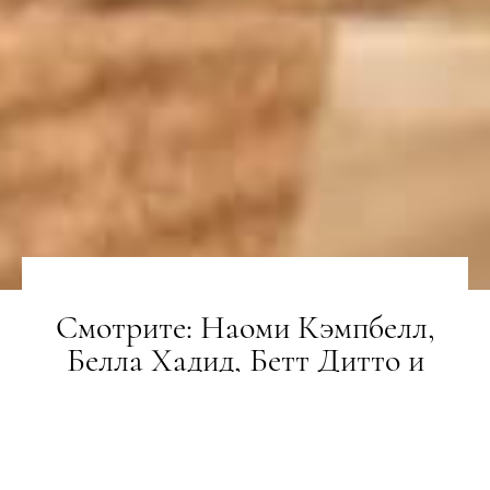
Смотрите: Наоми Кэмпбелл,
Белла Хадид, Бетт Дитто и
другие знаменитости в рекламной
кампании Calvin Klein