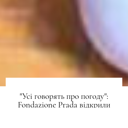
"Усі говорять про погоду":
Fondazione Prada відкрили
виставку, присвячену екології та
нестабільному майбутньому