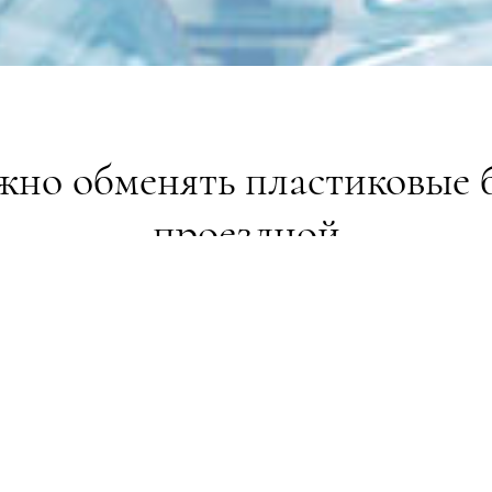
жно обменять пластиковые 
проездной
9
30 пластиковых бутылок