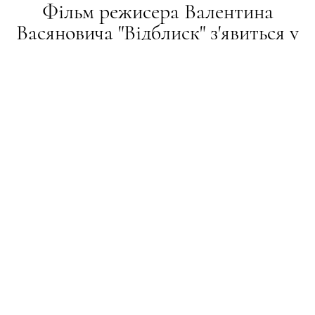
Фільм режисера Валентина
Васяновича "Відблиск" з'явиться у
прокаті американських
кінотеатрів
НОВИНИ
20.04.2022
ПОДЕЛИТЬСЯ
Потім картина відправиться на стрімінги