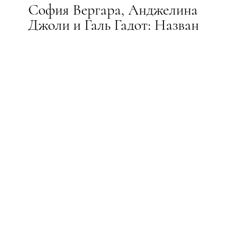
София Вергара, Анджелина
Джоли и Галь Гадот: Назван
топ-10 актрис с наибольшим
доходом
НОВИНИ
05.10.2020
ПОДЕЛИТЬСЯ
Пандемия внесла коррективы