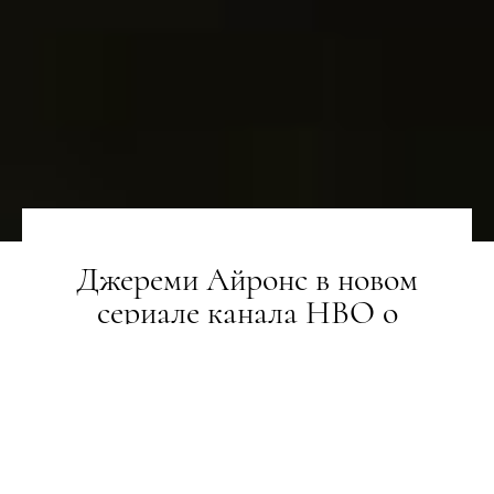
Джереми Айронс в новом
сериале канала HBO о
супергероях вселенной DC
НОВИНИ
14.05.2019