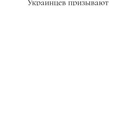
Украинцев призывают
присоединиться к экофлешмобу
НОВИНИ
05.02.2020
ПОДЕЛИТЬСЯ
Save the date — 20 марта
20 марта по всей Украине пройдёт флешмоб "1
миллион деревьев за 24 часа", который состоится