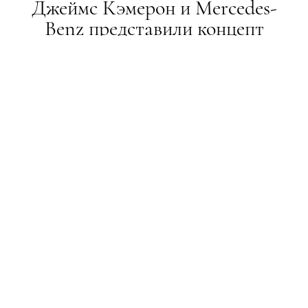
Джеймс Кэмерон и Mercedes-
Benz представили концепт
электрокара в стиле фильма
"Аватар"
НОВИНИ
09.01.2020
ПОДЕЛИТЬСЯ
Футуризм и экологичность