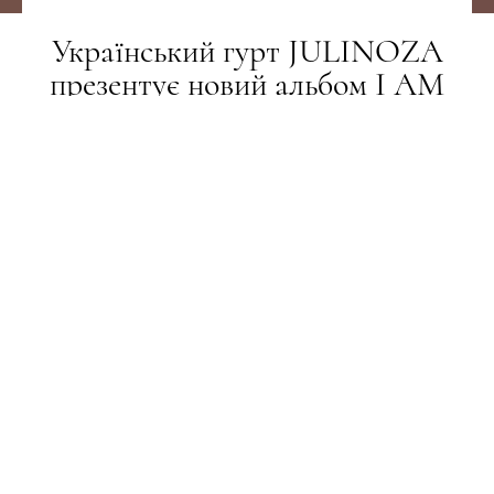
Український гурт JULINOZA
презентує новий альбом I AM
RIFF
НОВИНИ
04.07.2018
ПОДЕЛИТЬСЯ
4 липня, у значну для
JULINOZA
дату – день