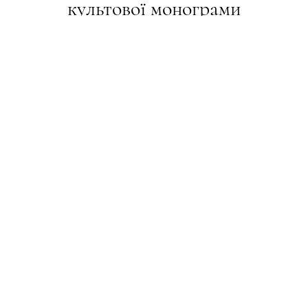
культової монограми
НОВИНИ
30.12.2025
ПОДЕЛИТЬСЯ
На честь ювілею бренд підготував низку
спеціальних колекцій і тимчасових поп-ап-
просторів у ключових світових містах.
Модний дім Louis Vuitton святкує 130 років з