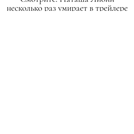
несколько раз умирает в трейлере
сериала "Матрешка"
НОВИНИ
10.01.2019
ПОДЕЛИТЬСЯ
Новая комедия от Netflix
В 2017-м стало известно, что Наташа Лионн,