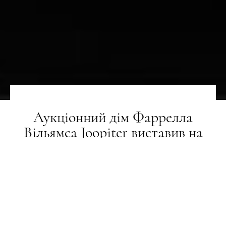
Аукціонний дім Фаррелла
Вільямса Joopiter виставив на
торги дизайнерські ескізи тату
НОВИНИ
21.10.2025