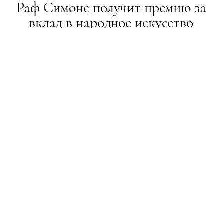
Раф Симонс получит премию за
вклад в народное искусство
НОВИНИ
08.08.2018
ПОДЕЛИТЬСЯ
Американский музей народного искусства
отметит вклад креативного директора Calvin Klein
Рафа Симонса в распространение моды на
народное творчество во время своего