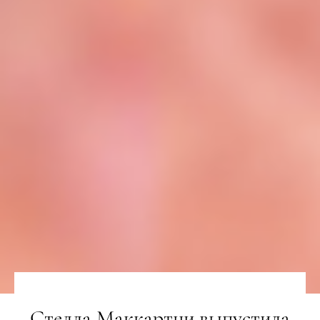
Стелла Маккартни выпустила