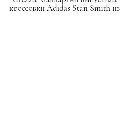
кроссовки Adidas Stan Smith из
экокожи
НОВИНИ
05.09.2018
ПОДЕЛИТЬСЯ
На радость любителям классической модели и
защитникам животных