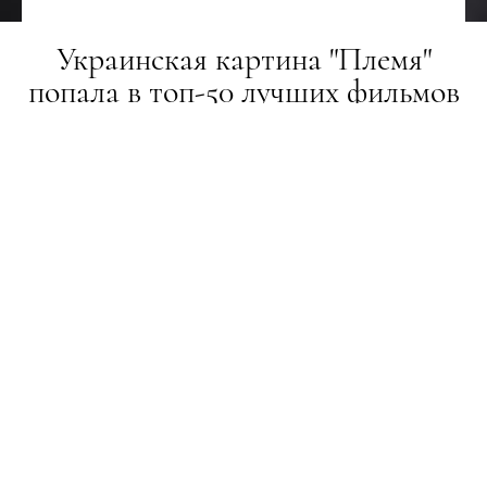
Украинская картина "Племя"
попала в топ-50 лучших фильмов
по версии издания Rolling Stone
НОВИНИ
23.12.2019
ПОДЕЛИТЬСЯ
Единственный украинский фильм в списке