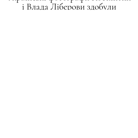
і Влада Ліберови здобули
перемогу на конкурсі Getty
Images
НОВИНИ
07.07.2026
ПОДЕЛИТЬСЯ
Їхня серія світлин, присвячена повномасштабній
війні в Україні, отримала головну нагороду в