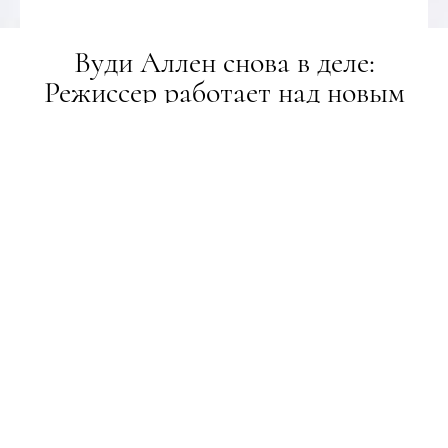
Вуди Аллен снова в деле:
Режиссер работает над новым
фильмом после скандала с
обвинениями в сексуальных
домогательствах
НОВИНИ
05.06.2019
ПОДЕЛИТЬСЯ