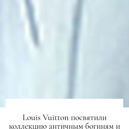
Louis Vuitton посвятили
коллекцию античным богиням и