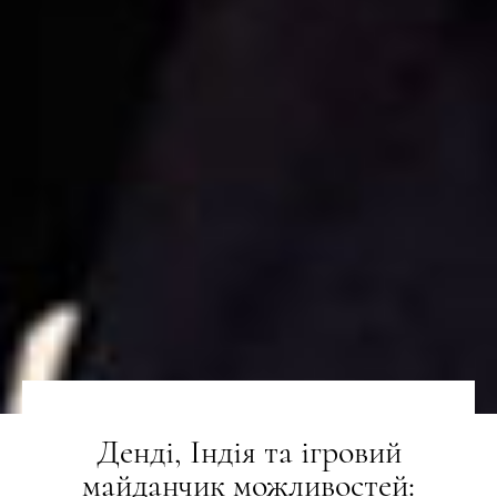
Денді, Індія та ігровий
майданчик можливостей: