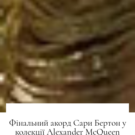
Фінальний акорд Сари Бертон у
колекції Alexander McQueen