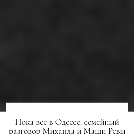
Пока все в Одессе: семейный
разговор Михаила и Маши Ревы