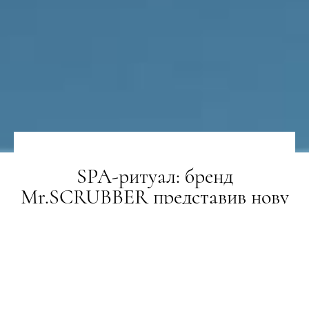
SPA-ритуал: бренд
Mr.SCRUBBER представив нову
лінійку пінок для душу та крем-
скрабів
BEAUTY-РЕВІЗОР
01.03.2024