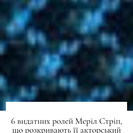
6 видатних ролей Меріл Стріп,
що розкривають її акторський