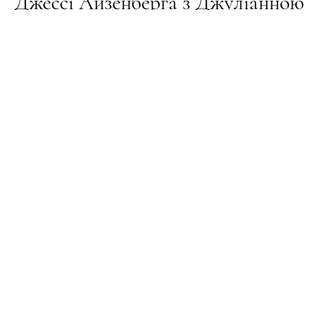
Джессі Айзенберга з Джуліанною
Мур
СТИЛЬ ЖИТТЯ
24.06.2026
ПОДЕЛИТЬСЯ
Основою для нового фільму стала театральна
п’єса Айзенберга «Happy Talk», яку ставили на
сцені Бродвею у 2019 році. Крім того, режисер
використав музику, написану ним багато років