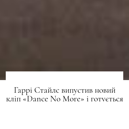
Гаррі Стайлс випустив новий
кліп «Dance No More» і готується
до світового туру