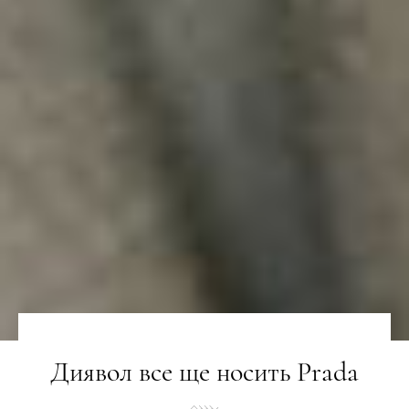
Диявол все ще носить Prada