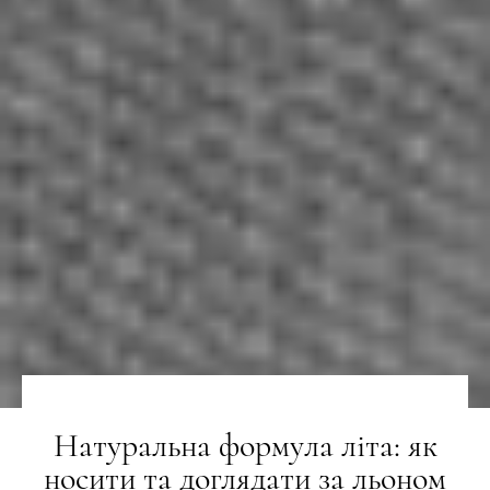
Натуральна формула літа: як
носити та доглядати за льоном