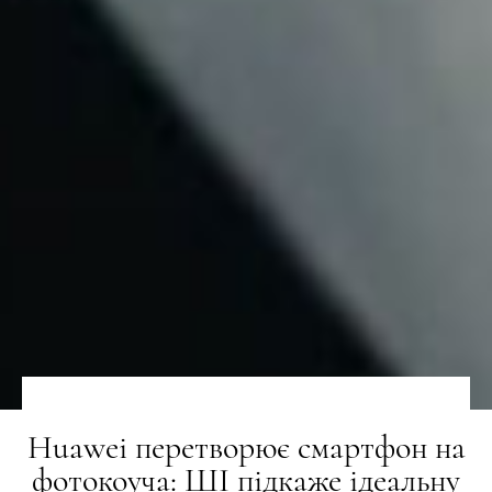
Huawei перетворює смартфон на
фотокоуча: ШІ підкаже ідеальну