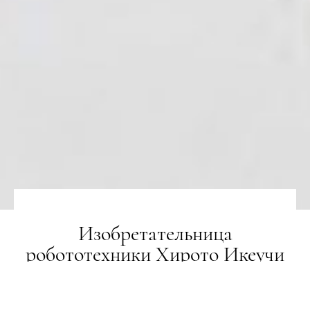
Изобретательница
робототехники Хирото Икеучи
создала футуристичные маски
для лукбука Balenciaga