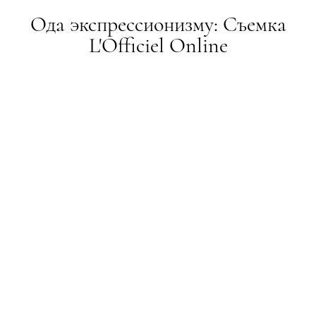
Ода экспрессионизму: Съемка
L'Officiel Online
ЗЙОМКА
01.06.2021
ПОДЕЛИТЬСЯ
Погружение в подсознательное
Зародившийся в конце 20-х годов прошлого века