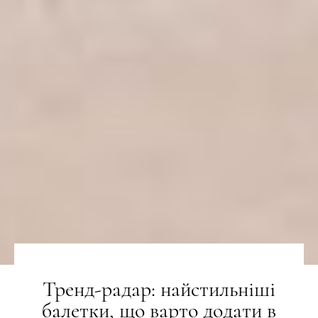
Тренд-радар: найстильніші
балетки, що варто додати в