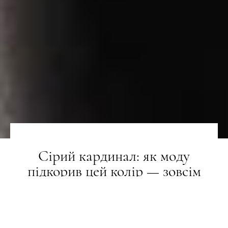
Сірий кардинал: як моду
підкорив цей колір — зовсім
ненудний і надзвичайно
трендовий