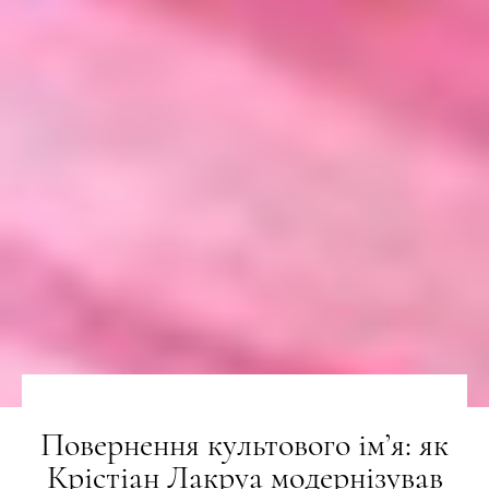
Повернення культового ім’я: як
Крістіан Лакруа модернізував