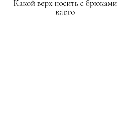
Какой верх носить с брюками
карго
ТРЕНДИ
28.10.2021
ПОДЕЛИТЬСЯ
Победа моды 2000-х
Брюки карго заняли место горячего тренда