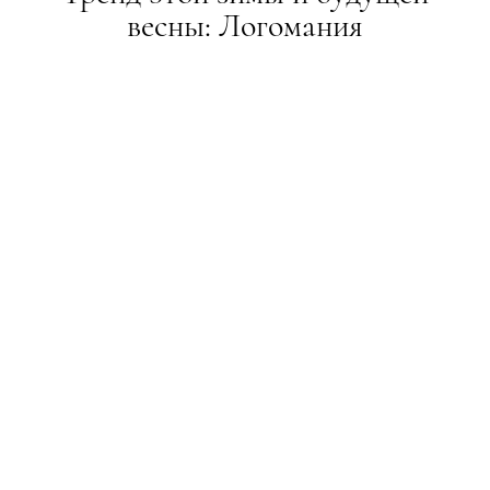
весны: Логомания
ТРЕНДИ
11.01.2022
ПОДЕЛИТЬСЯ
Надписи и логотипы снова с нами
Логомания вернулась к нам и обещает
задержаться! Принтами, включающими