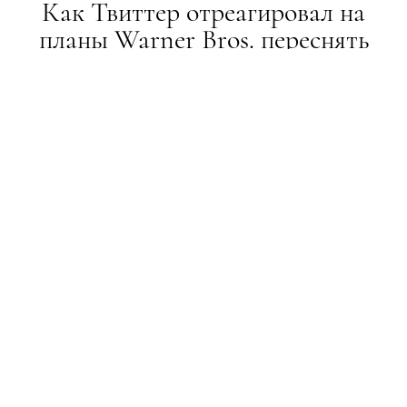
Как Твиттер отреагировал на
планы Warner Bros. переснять
«Матрицу»
НОВИНИ
15.03.2017
ТЕКСТ:
АНАСТАСИЯ ЙОВАНОВСКАЯ
ПОДЕЛИТЬСЯ
Студия Warner Bros. собирается переснимать
классический фантастический фильм 1999 года