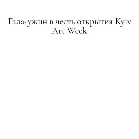
Гала-ужин в честь открытия Kyiv
Art Week
ПОДІЇ
16.06.2016
ТЕКСТ:
АНАСТАСИЯ ЙОВАНОВСКАЯ
ПОДЕЛИТЬСЯ
Что: гала-ужин в честь открытия Kyiv Art Week