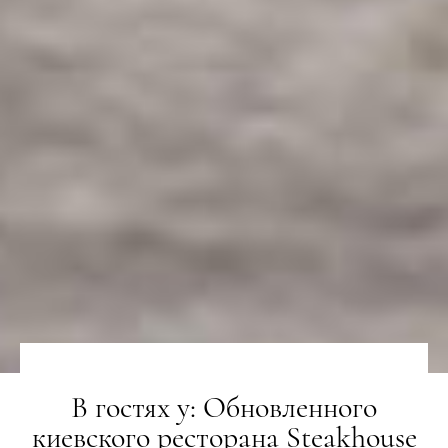
В гостях у: Обновленного
киевского ресторана Steakhouse