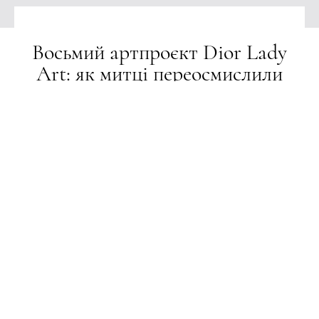
Восьмий артпроєкт Dior Lady
Art: як митці переосмислили
культову сумку
НОВИНИ
06.10.2023
ПОДІЛИТИСЯ