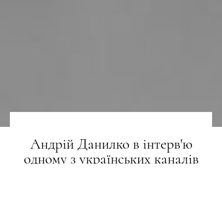
Андрій Данилко в інтерв'ю
одному з українських каналів
запевнив, що тепер змінить текст
пісні на "раша гудбай"