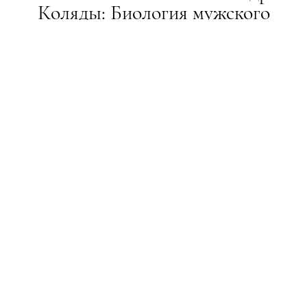
Коляды: Биология мужского
престижа
ГЕРОЇ
24.05.2021
ТЕКСТ:
АЛЕКСАНДР КОЛЯДА, ГЕНЕТИК, ПОПУЛЯРИЗАТОР
НАУКИ
"Вместо павлиньих хвостов теперь распускаются
веера купюр"
ПОДЕЛИТЬСЯ