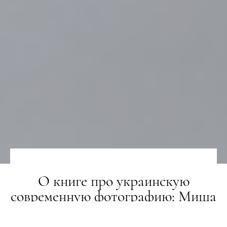
О книге про украинскую
современную фотографию: Миша
Букша и Ярослав Солоп