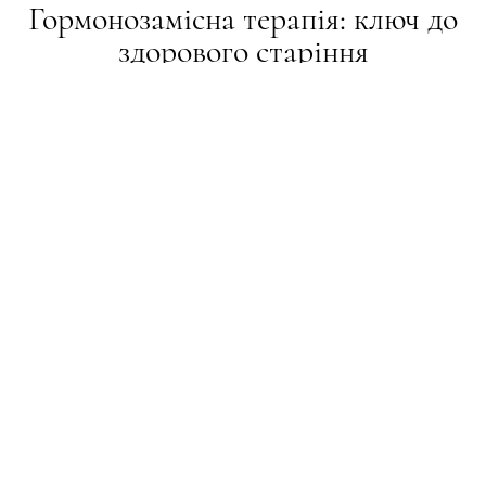
Гормонозамісна терапія: ключ до
здорового старіння
BEAUTY-РЕВІЗОР
27.01.2025
ПОДІЛИТИСЯ
Тетяна Шевчук — перший в Україні гінеколог-
естетист, лікар-гінеколог-ендокринолог клініки
Grace, хірург, кандидат медичних наук,
національний та міжнародний тренер і спікер у