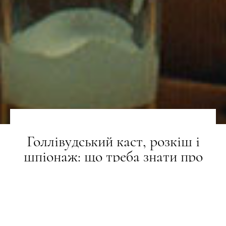
Голлівудський каст, розкіш і
шпіонаж: що треба знати про
майбутній фільм Веса Андерсона
«Фінікійська схема»