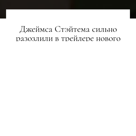
Джеймса Стэйтема сильно
разозлили в трейлере нового
фильма Гая Ричи «Гнев
человеческий»
LIFESTYLE
30.03.2021
И, конечно, эталонные костюмы