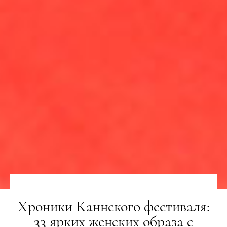
Хроники Каннского фестиваля:
33 ярких женских образа с