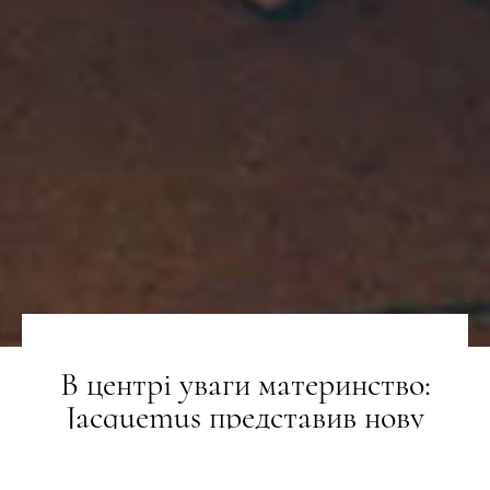
В центрі уваги материнство:
Jacquemus представив нову
кампанію з Памелою Андерсон
та її синами